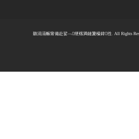
聽涓滆帪甯備赴娑﹁绠楁満鏈夐檺鍏徃. All Rights Reserved. De