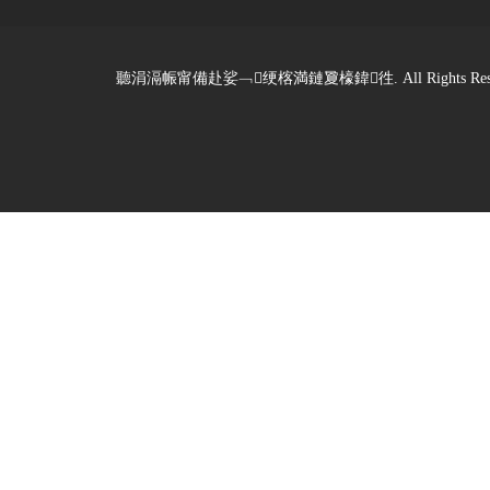
聽涓滆帪甯備赴娑﹁绠楁満鏈夐檺鍏徃. All Rights Reserved. De